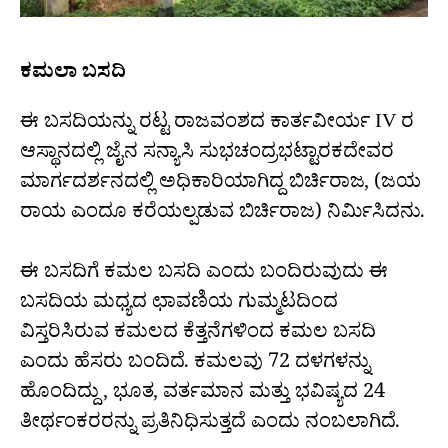
ಕಮಲಾ ಬಸದಿ
ಈ ಬಸದಿಯನ್ನು ರಟ್ಟ ರಾಜವಂಶದ ಕಾರ್ತವೀರ್ಯ IV ರ
ಆಸ್ಥಾನದಲ್ಲಿ ಜೈನ ಸನ್ಯಾಸಿ ಸುಭಚಂದ್ರಭಟ್ಟಾರಕದೇವರ
ಮಾರ್ಗದರ್ಶನದಲ್ಲಿ ಅಧಿಕಾರಿಯಾಗಿದ್ದ ಬಿರ್ಚಿರಾಜ, (ಜಯ
ರಾಯ ಎಂದೂ ಕರೆಯಲ್ಪಡುವ ಬಿರ್ಚಿರಾಜ) ನಿರ್ಮಿಸಿದನು.
ಈ ಬಸದಿಗೆ ಕಮಲ ಬಸದಿ ಎಂದು ಬಂದಿರುವುದು ಈ
ಬಸದಿಯ ಮಧ್ಯದ ಛಾವಣಿಯ ಗುಮ್ಮಟದಿಂದ
ವಿಸ್ತರಿಸಿರುವ ಕಮಲದ ಕೆತ್ತನೆಗಳಿಂದ ಕಮಲ ಬಸದಿ
ಎಂದು ಹೆಸರು ಬಂದಿದೆ. ಕಮಲವು 72 ದಳಗಳನ್ನು
ಹೊಂದಿದ್ದು, ಭೂತ, ವರ್ತಮಾನ ಮತ್ತು ಭವಿಷ್ಯದ 24
ತೀರ್ಥಂಕರರನ್ನು ಪ್ರತಿನಿಧಿಸುತ್ತದೆ ಎಂದು ನಂಬಲಾಗಿದೆ.