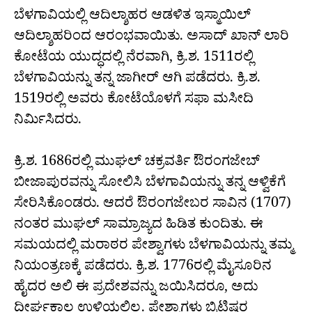
ಬೆಳಗಾವಿಯಲ್ಲಿ ಆದಿಲ್ಶಾಹರ ಆಡಳಿತ ಇಸ್ಮಾಯಿಲ್
ಆದಿಲ್ಶಾಹರಿಂದ ಆರಂಭವಾಯಿತು. ಅಸಾದ್ ಖಾನ್ ಲಾರಿ
ಕೋಟೆಯ ಯುದ್ಧದಲ್ಲಿ ನೆರವಾಗಿ, ಕ್ರಿ.ಶ. 1511ರಲ್ಲಿ
ಬೆಳಗಾವಿಯನ್ನು ತನ್ನ ಜಾಗೀರ್ ಆಗಿ ಪಡೆದರು. ಕ್ರಿ.ಶ.
1519ರಲ್ಲಿ ಅವರು ಕೋಟೆಯೊಳಗೆ ಸಫಾ ಮಸೀದಿ
ನಿರ್ಮಿಸಿದರು.
ಕ್ರಿ.ಶ. 1686ರಲ್ಲಿ ಮುಘಲ್ ಚಕ್ರವರ್ತಿ ಔರಂಗಜೇಬ್
ಬೀಜಾಪುರವನ್ನು ಸೋಲಿಸಿ ಬೆಳಗಾವಿಯನ್ನು ತನ್ನ ಆಳ್ವಿಕೆಗೆ
ಸೇರಿಸಿಕೊಂಡರು. ಆದರೆ ಔರಂಗಜೇಬರ ಸಾವಿನ (1707)
ನಂತರ ಮುಘಲ್ ಸಾಮ್ರಾಜ್ಯದ ಹಿಡಿತ ಕುಂದಿತು. ಈ
ಸಮಯದಲ್ಲಿ ಮರಾಠರ ಪೇಶ್ವಾಗಳು ಬೆಳಗಾವಿಯನ್ನು ತಮ್ಮ
ನಿಯಂತ್ರಣಕ್ಕೆ ಪಡೆದರು. ಕ್ರಿ.ಶ. 1776ರಲ್ಲಿ ಮೈಸೂರಿನ
ಹೈದರ ಅಲಿ ಈ ಪ್ರದೇಶವನ್ನು ಜಯಿಸಿದರೂ, ಅದು
ದೀರ್ಘಕಾಲ ಉಳಿಯಲಿಲ್ಲ. ಪೇಶ್ವಾಗಳು ಬ್ರಿಟಿಷರ