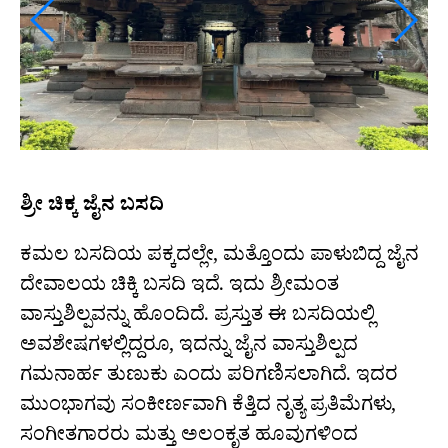
ಶ್ರೀ ಚಿಕ್ಕ ಜೈನ ಬಸದಿ
ಕಮಲ ಬಸದಿಯ ಪಕ್ಕದಲ್ಲೇ, ಮತ್ತೊಂದು ಪಾಳುಬಿದ್ದ ಜೈನ
ದೇವಾಲಯ ಚಿಕ್ಕಿ ಬಸದಿ ಇದೆ. ಇದು ಶ್ರೀಮಂತ
ವಾಸ್ತುಶಿಲ್ಪವನ್ನು ಹೊಂದಿದೆ. ಪ್ರಸ್ತುತ ಈ ಬಸದಿಯಲ್ಲಿ
ಅವಶೇಷಗಳಲ್ಲಿದ್ದರೂ, ಇದನ್ನು ಜೈನ ವಾಸ್ತುಶಿಲ್ಪದ
ಗಮನಾರ್ಹ ತುಣುಕು ಎಂದು ಪರಿಗಣಿಸಲಾಗಿದೆ. ಇದರ
ಮುಂಭಾಗವು ಸಂಕೀರ್ಣವಾಗಿ ಕೆತ್ತಿದ ನೃತ್ಯ ಪ್ರತಿಮೆಗಳು,
ಸಂಗೀತಗಾರರು ಮತ್ತು ಅಲಂಕೃತ ಹೂವುಗಳಿಂದ