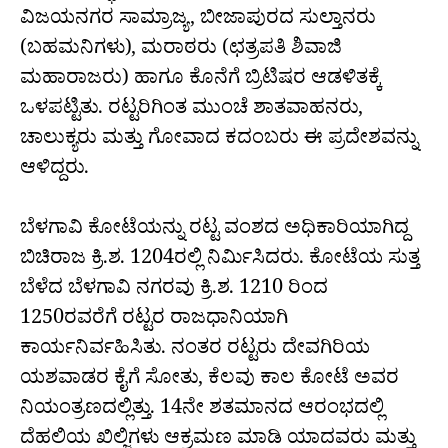
ವಿಜಯನಗರ ಸಾಮ್ರಾಜ್ಯ, ಬೀಜಾಪುರದ ಸುಲ್ತಾನರು
(ಬಹಮನಿಗಳು), ಮರಾಠರು (ಛತ್ರಪತಿ ಶಿವಾಜಿ
ಮಹಾರಾಜರು) ಹಾಗೂ ಕೊನೆಗೆ ಬ್ರಿಟಿಷರ ಆಡಳಿತಕ್ಕೆ
ಒಳಪಟ್ಟಿತು. ರಟ್ಟರಿಗಿಂತ ಮುಂಚೆ ಶಾತವಾಹನರು,
ಚಾಲುಕ್ಯರು ಮತ್ತು ಗೋವಾದ ಕದಂಬರು ಈ ಪ್ರದೇಶವನ್ನು
ಆಳಿದ್ದರು.
ಬೆಳಗಾವಿ ಕೋಟೆಯನ್ನು ರಟ್ಟ ವಂಶದ ಅಧಿಕಾರಿಯಾಗಿದ್ದ
ಬಿಚಿರಾಜ ಕ್ರಿ.ಶ. 1204ರಲ್ಲಿ ನಿರ್ಮಿಸಿದರು. ಕೋಟೆಯ ಸುತ್ತ
ಬೆಳೆದ ಬೆಳಗಾವಿ ನಗರವು ಕ್ರಿ.ಶ. 1210 ರಿಂದ
1250ರವರೆಗೆ ರಟ್ಟರ ರಾಜಧಾನಿಯಾಗಿ
ಕಾರ್ಯನಿರ್ವಹಿಸಿತು. ನಂತರ ರಟ್ಟರು ದೇವಗಿರಿಯ
ಯಶವಾಡರ ಕೈಗೆ ಸೋತು, ಕೆಲವು ಕಾಲ ಕೋಟೆ ಅವರ
ನಿಯಂತ್ರಣದಲ್ಲಿತ್ತು. 14ನೇ ಶತಮಾನದ ಆರಂಭದಲ್ಲಿ
ದೆಹಲಿಯ ಖಿಲ್ಜಿಗಳು ಆಕ್ರಮಣ ಮಾಡಿ ಯಾದವರು ಮತ್ತು