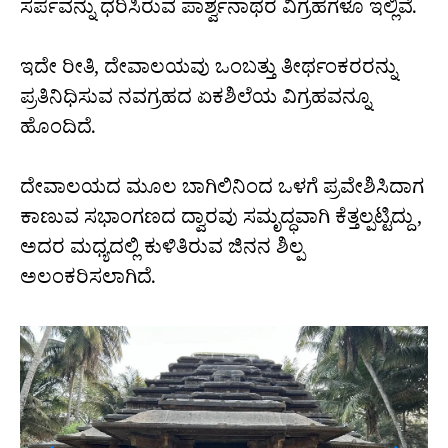
ಸರ್ಪವನ್ನು ಧರಿಸಿರುವ ಪಾರ್ಶ್ವನಾಥರ ವಿಗ್ರಹಗಳೂ ಇಲ್ಲಿವೆ.
ಇದೇ ರೀತಿ, ದೇವಾಲಯವು ಒಂಬತ್ತು ತೀರ್ಥಂಕರರನ್ನು
ಪ್ರತಿನಿಧಿಸುವ ನವಗ್ರಹದ ಏಕಶಿಲೆಯ ವಿಗ್ರಹವನ್ನೂ
ಹೊಂದಿದೆ.
ದೇವಾಲಯದ ಮೂಲ ಬಾಗಿಲಿನಿಂದ ಒಳಗೆ ಪ್ರವೇಶಿಸಿದಾಗ
ಕಾಣುವ ಸಭಾಂಗಣದ ದ್ವಾರವು ಸಮೃದ್ಧವಾಗಿ ಕೆತ್ತಲ್ಪಟ್ಟಿದ್ದು,
ಅದರ ಮಧ್ಯದಲ್ಲಿ ಕುಳಿತಿರುವ ಜಿನನ ಶಿಲ್ಪ
ಅಲಂಕರಿಸಲಾಗಿದೆ.