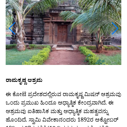
ರಾಮಕೃಷ್ಣ ಆಶ್ರಮ
ಈ ಕೋಟೆ ಪ್ರದೇಶದಲ್ಲಿರುವ ರಾಮಕೃಷ್ಣ ಮಿಷನ್ ಆಶ್ರಮವು
ಒಂದು ಪ್ರಮುಖ ಹಿಂದೂ ಆಧ್ಯಾತ್ಮಿಕ ಕೇಂದ್ರವಾಗಿದೆ. ಈ
ಆಶ್ರಮವು ಐತಿಹಾಸಿಕ ಮತ್ತು ಆಧ್ಯಾತ್ಮಿಕ ಮಹತ್ವವನ್ನು
ಹೊಂದಿದೆ. ಸ್ವಾಮಿ ವಿವೇಕಾನಂದರು 1892ರ ಅಕ್ಟೋಬರ್