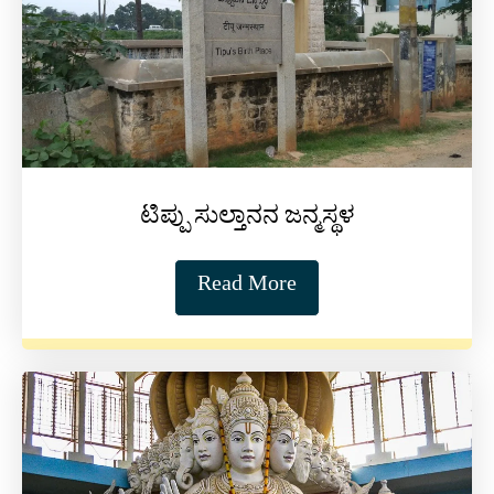
ಟಿಪ್ಪು ಸುಲ್ತಾನನ ಜನ್ಮಸ್ಥಳ
Read More