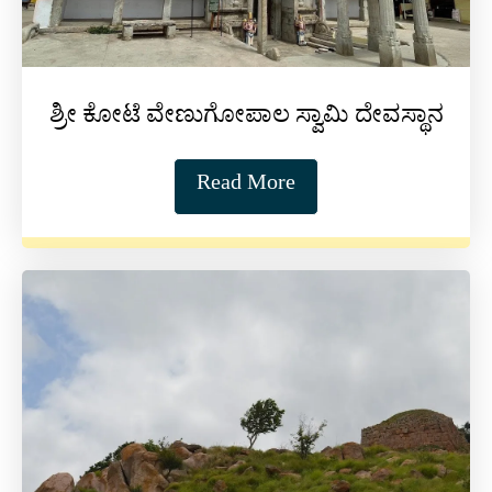
ಶ್ರೀ ಕೋಟೆ ವೇಣುಗೋಪಾಲ ಸ್ವಾಮಿ ದೇವಸ್ಥಾನ
Read More