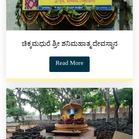
ಚಿಕ್ಕಮಧುರೆ ಶ್ರೀ ಶನಿಮಹಾತ್ಮ ದೇವಸ್ಥಾನ
Read More