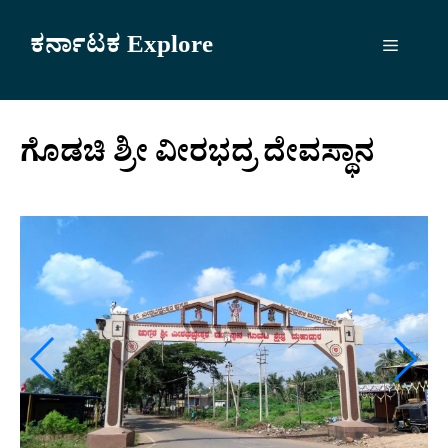
Skip
to
ಕರ್ನಾಟಕ Explore
Menu
content
ಗೊಡಚಿ ಶ್ರೀ ವೀರಭದ್ರ ದೇವಸ್ಥಾನ