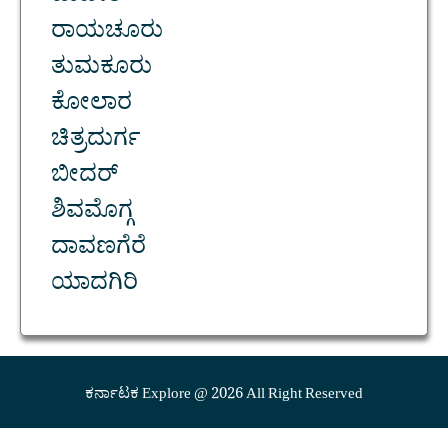
ರಾಯಚೂರು
ತುಮಕೂರು
ಕೋಲಾರ
ಚಿತ್ರದುರ್ಗ
ಬೀದರ್
ಶಿವಮೊಗ್ಗ
ದಾವಣಗೆರೆ
ಯಾದಗಿರಿ
ಕರ್ನಾಟಕ Explore @ 2026 All Right Reserved