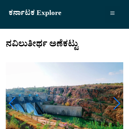
Skip
to
ಕರ್ನಾಟಕ Explore
Menu
content
ನವಿಲುತೀರ್ಥ ಅಣೆಕಟ್ಟು