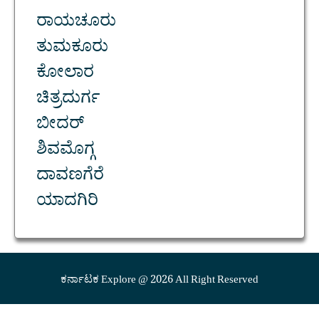
ರಾಯಚೂರು
ತುಮಕೂರು
ಕೋಲಾರ
ಚಿತ್ರದುರ್ಗ
ಬೀದರ್
ಶಿವಮೊಗ್ಗ
ದಾವಣಗೆರೆ
ಯಾದಗಿರಿ
ಕರ್ನಾಟಕ Explore @ 2026 All Right Reserved