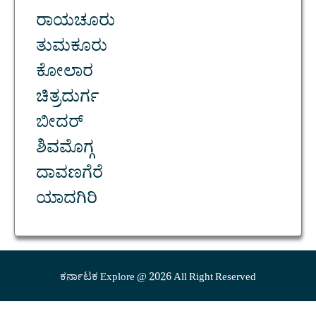
ರಾಯಚೂರು
ತುಮಕೂರು
ಕೋಲಾರ
ಚಿತ್ರದುರ್ಗ
ಬೀದರ್
ಶಿವಮೊಗ್ಗ
ದಾವಣಗೆರೆ
ಯಾದಗಿರಿ
ಕರ್ನಾಟಕ Explore @ 2026 All Right Reserved