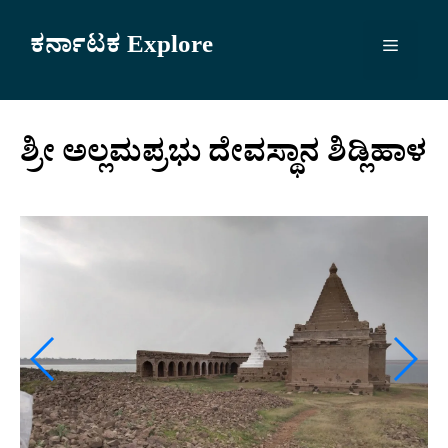
Skip
to
ಕರ್ನಾಟಕ Explore
Menu
content
ಶ್ರೀ ಅಲ್ಲಮಪ್ರಭು ದೇವಸ್ಥಾನ ಶಿಡ್ಲಿಹಾಳ