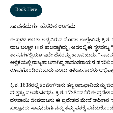
Book Here
ಸಾವನದುರ್ಗ ಹೆಸರಿನ ಉಗಮ
ಈ ಸ್ಥಳದ ಕುರಿತು ಲಭ್ಯವಿರುವ ಮೊದಲ ಉಲ್ಲೇಖವು ಕ್ರಿ
ರಾಜ ಬಲ್ಲಾಳ IIIರ ಕಾಲದ್ದಾಗಿದ್ದು, ಅದರಲ್ಲಿ ಈ ಸ್ಥಳವನ
ಶಾಸನಗಳಲ್ಲಿಯೂ ಇದೇ ಹೆಸರನ್ನು ಕಾಣಬಹುದು. “ಸಾವ
ಆಳ್ವಿಕೆಯಲ್ಲಿ ರಾಜ್ಯಪಾಲನಾಗಿದ್ದ ಸಾವಂತರಾಯನ ಹೆಸ
ರೂಪುಗೊಂಡಿರಬಹುದು ಎಂದು ಇತಿಹಾಸಕಾರರು ಅಭಿಪ್ರಾ
ಕ್ರಿ.ಶ. 1638ರಲ್ಲಿ ಕೆಂಪೇಗೌಡನು ತನ್ನ ರಾಜಧಾನಿಯನ್ನು ಬ
ಮತ್ತಷ್ಟು ಬಲಪಡಿಸಿದನು. ಕ್ರಿ.ಶ. 1728ರವರೆಗೆ ಈ ಪ್ರದೇಶ
ದಳವಾಯಿ ದೇವರಾಜನು ಈ ಪ್ರದೇಶದ ಮೇಲೆ ಅಧಿಕಾರ ಸ್ಥಾ
ಸುಲ್ತಾನರು ಸಾವನದುರ್ಗವನ್ನು ತಮ್ಮ ವಶಕ್ಕೆ ಪಡೆದುಕೊಂಡ