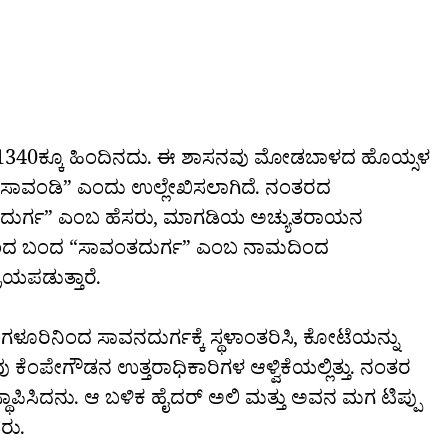
.ಶ. 1340ಕ್ಕೂ ಹಿಂದಿನದು. ಈ ಶಾಸನವು ಮೋಡಬಾಳದ ಹೊಯ್ಸಳ
್ನು “ಸಾವಂಡಿ” ಎಂದು ಉಲ್ಲೇಖಿಸಲಾಗಿದೆ. ನಂತರದ
ನದುರ್ಗ” ಎಂಬ ಹೆಸರು, ಮಾಗಡಿಯ ಅಚ್ಯುತರಾಯನ
ರಿನಿಂದ ಬಂದ “ಸಾವಂತದುರ್ಗ” ಎಂಬ ನಾಮದಿಂದ
ಯಪಡುತ್ತಾರೆ.
ೆಂಗಳೂರಿನಿಂದ ಸಾವನದುರ್ಗಕ್ಕೆ ಸ್ಥಳಾಂತರಿಸಿ, ಕೋಟೆಯನ್ನು
ವು ಕೆಂಪೇಗೌಡನ ಉತ್ತರಾಧಿಕಾರಿಗಳ ಆಳ್ವಿಕೆಯಲ್ಲಿತ್ತು. ನಂತರ
ಪಿಸಿದನು. ಆ ಬಳಿಕ ಹೈದರ್ ಅಲಿ ಮತ್ತು ಅವನ ಮಗ ಟಿಪ್ಪು
ರು.