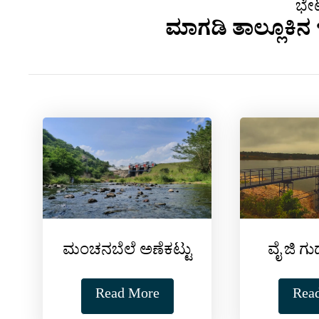
ಭೇಟ
ಮಾಗಡಿ ತಾಲ್ಲೂಕಿನ ಇ
ವೈ ಜಿ ಗು
ಮಂಚನಬೆಲೆ ಅಣೆಕಟ್ಟು
Rea
Read More