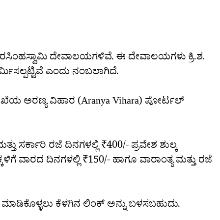
್ತು ನರಸಿಂಹಸ್ವಾಮಿ ದೇವಾಲಯಗಳಿವೆ. ಈ ದೇವಾಲಯಗಳು ಕ್ರಿ.ಶ.
್ಮಿಸಲ್ಪಟ್ಟಿವೆ ಎಂದು ನಂಬಲಾಗಿದೆ.
ಲಾಖೆಯ ಅರಣ್ಯ ವಿಹಾರ (Aranya Vihara) ಪೋರ್ಟಲ್
ಮತ್ತು ಸರ್ಕಾರಿ ರಜೆ ದಿನಗಳಲ್ಲಿ ₹400/- ಪ್ರವೇಶ ಶುಲ್ಕ
ಕಳಿಗೆ ವಾರದ ದಿನಗಳಲ್ಲಿ ₹150/- ಹಾಗೂ ವಾರಾಂತ್ಯ ಮತ್ತು ರಜೆ
ಿ ಮಾಡಿಕೊಳ್ಳಲು ಕೆಳಗಿನ ಲಿಂಕ್ ಅನ್ನು ಬಳಸಬಹುದು.