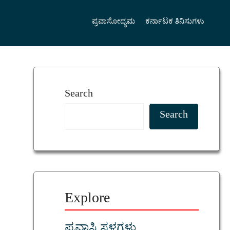
ಪ್ರವಾಸೋದ್ಯಮ
ಕರ್ನಾಟಕ ತಿನಿಸುಗಳು
Search
Search
Explore
ಪ್ರವಾಸಿ ಸ್ಥಳಗಳು