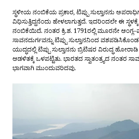
ಸ್ಥಳೀಯ ನಂಬಿಕೆಯ ಪ್ರಕಾರ, ಟಿಪ್ಪು ಸುಲ್ತಾನನು ಅಪರಾ
ವಿಧಿಸುತ್ತಿದ್ದನೆಂದು ಹೇಳಲಾಗುತ್ತದೆ. ಇದರಿಂದಲೇ ಈ ಸ್ಥ
ನಂಬಿಕೆಯಿದೆ. ನಂತರ ಕ್ರಿ.ಶ. 1791ರಲ್ಲಿ ಮೂರನೇ ಆಂಗ್ಲ–
ಸಾವನದುರ್ಗವನ್ನು ಟಿಪ್ಪು ಸುಲ್ತಾನನಿಂದ ವಶಪಡಿಸಿಕೊಂಡನು
ಯುದ್ಧದಲ್ಲಿ ಟಿಪ್ಪು ಸುಲ್ತಾನನು ಬ್ರಿಟಿಷರ ವಿರುದ್ಧ ಹ
ಆಡಳಿತಕ್ಕೆ ಒಳಪಟ್ಟಿತು. ಭಾರತದ ಸ್ವಾತಂತ್ರ್ಯದ ನಂತರ 
ಭಾಗವಾಗಿ ಮುಂದುವರಿದವು.