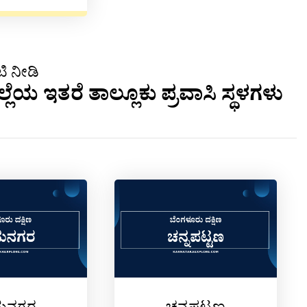
ಿ ನೀಡಿ
ೆಯ ಇತರೆ ತಾಲ್ಲೂಕು ಪ್ರವಾಸಿ ಸ್ಥಳಗಳು