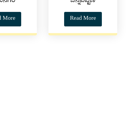
ಮನಗರ
ಚನ್ನಪಟ್ಟಣ
d More
Read More