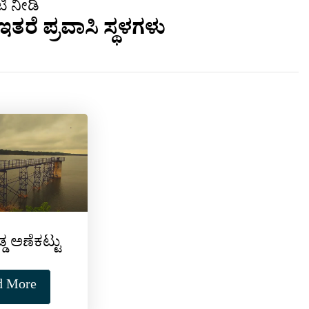
ಿ ನೀಡಿ
ತರೆ ಪ್ರವಾಸಿ ಸ್ಥಳಗಳು
ಡ್ಡ ಅಣೆಕಟ್ಟು
d More