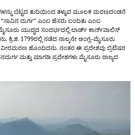
ಧಿಗಳನ್ನು ಬೆಟ್ಟದ ತುದಿಯಿಂದ ತಳ್ಳುವ ಮೂಲಕ ಮರಣದಂಡನೆ
ಳಕ್ಕೆ “ಸಾವಿನ ದುರ್ಗ” ಎಂಬ ಹೆಸರು ಬಂದಿತು ಎಂಬ
ಮೈಸೂರು ಯುದ್ಧದ ಸಂದರ್ಭದಲ್ಲಿ ಲಾರ್ಡ್ ಕಾರ್ನ್‌ವಾಲಿಸ್
. ಕ್ರಿ.ಶ. 1799ರಲ್ಲಿ ನಡೆದ ನಾಲ್ಕನೇ ಆಂಗ್ಲ–ಮೈಸೂರು
ೋರಾಡಿ ವೀರಮರಣ ಹೊಂದಿದನು. ನಂತರ ಈ ಪ್ರದೇಶವು ಬ್ರಿಟಿಷರ
ಸಾವನದುರ್ಗ ಮತ್ತು ಮಾಗಡಿ ಪ್ರದೇಶಗಳು ಮೈಸೂರು ರಾಜ್ಯದ