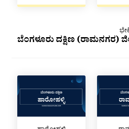
ಭೇಟ
ಬೆಂಗಳೂರು ದಕ್ಷಿಣ (ರಾಮನಗರ) ಜಿಲ್ಲ