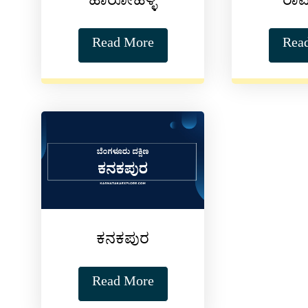
ಹಾರೋಹಳ್ಳಿ
ರಾ
Read More
Rea
ಕನಕಪುರ
Read More