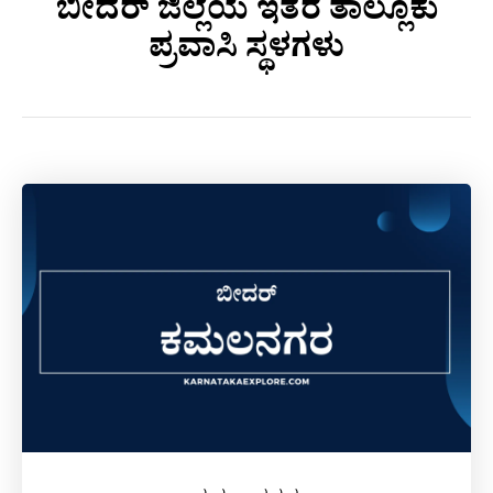
ಬೀದರ್ ಜಿಲ್ಲೆಯ ಇತರೆ ತಾಲ್ಲೂಕು
ಪ್ರವಾಸಿ ಸ್ಥಳಗಳು