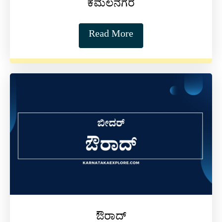
ಕಮಲನಗರ
Read More
ಔರಾದ್