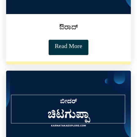
ಔರಾದ್
Read More