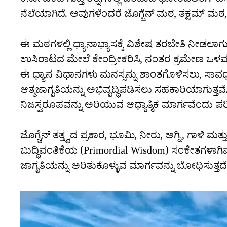
ಕರ್ನಾಟಕದ ಗುಪ್ತ ರತ್ನಗಳಲ್ಲಿ ಒಂದಾದ ಧೋಂಡೆಲಿಂಗ್ 
ನೆಲೆಯಾಗಿದೆ. ಅವುಗಳೆಂದರೆ ಜೊಗ್ಚೆನ್ ಮಠ, ತಕ್ಷಮ್ 
ಈ ಮಠಗಳಲ್ಲಿ ಧ್ಯಾನಾಭ್ಯಾಸಕ್ಕೆ ವಿಶೇಷ ತರಬೇತಿ ನೀಡಲಾಗು
ಉಸಿರಾಟದ ಮೇಲೆ ಕೇಂದ್ರೀಕರಿಸಿ, ನಂತರ ಕ್ರಮೇಣ ಒಳಮ
ಈ ಧ್ಯಾನ ವಿಧಾನಗಳು ಮನಸ್ಸನ್ನು ಶಾಂತಗೊಳಿಸಲು, ಸಾವ
ಆತ್ಮಜಾಗೃತಿಯನ್ನು ಅಭಿವೃದ್ಧಿಪಡಿಸಲು ಸಹಕಾರಿಯಾಗುತ್ತವೆ.
ನಿಜಸ್ವರೂಪವನ್ನು ಅರಿಯುವ ಆಧ್ಯಾತ್ಮಿಕ ಮಾರ್ಗವೆಂದು ಪರ
ಜೊಗ್ಚೆನ್ ತತ್ತ್ವದ ಪ್ರಕಾರ, ಭೂಮಿ, ನೀರು, ಅಗ್ನಿ, ಗಾ
ಬುದ್ಧಿವಂತಿಕೆಯ (Primordial Wisdom) ಸಂಕೇತಗಳಾಗಿವೆ
ಜಾಗೃತಿಯನ್ನು ಅರಿತುಕೊಳ್ಳುವ ಮಾರ್ಗವನ್ನು ಬೋಧಿಸುತ್ತದೆ