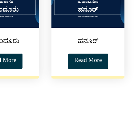
ಂದೂರು
ಹನೂರ್
d More
Read More