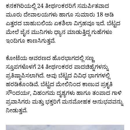
ಕನಕಗಿರಿಯಲ್ಲಿ 24 ತೀರ್ಥಂಕರರಿಗೆ ಸಮರ್ಪಿತವಾದ
ಮೂರು ದೇವಾಲಯಗಳು ಹಾಗೂ ಸುಮಾರು 18 ಅಡಿ
ಎತ್ತರದ ಬಾಹುಬಲಿಯ ಏಕಶಿಲಾ ವಿಗ್ರಹವೂ ಇದೆ. ಬೆಟ್ಟದ
ಮೇಲೆ ಜೈನ ಮುನಿಗಳು ಧ್ಯಾನ ಮಾಡುತ್ತಿದ್ದ ಗುಹೆಗಳೂ
ಇಂದಿಗೂ ಕಾಣಸಿಗುತ್ತವೆ.
ಕೋಟೆಯ ಆವರಣದ ಹೊರಭಾಗದಲ್ಲಿ ಸಣ್ಣ
ಸ್ತೂಪಗಳೊಳಗೆ 24 ತೀರ್ಥಂಕರರ ಪಾದಚಿಹ್ನೆಗಳನ್ನು
ಪ್ರತಿಷ್ಠಾಪಿಸಲಾಗಿದೆ. ಅವು ಬೆಟ್ಟದ ವಿವಿಧ ಭಾಗಗಳಲ್ಲಿ
ಹರಡಿಕೊಂಡಿವೆ. ಬೆಟ್ಟದ ಮೇಲಿನಿಂದ ಕಾಣುವ ಪ್ರಕೃತಿ
ಸೌಂದರ್ಯ, ವಿಹಂಗಮ ದೃಶ್ಯಗಳು ಹಾಗೂ ತಂಪಾದ ಗಾಳಿ
ಪ್ರವಾಸಿಗರು ಮತ್ತು ಭಕ್ತರಿಗೆ ಮನಮೋಹಕ ಅನುಭವವನ್ನು
ನೀಡುತ್ತವೆ.