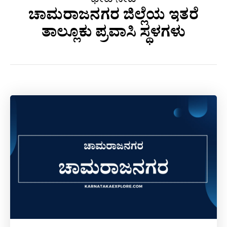
ಭೇಟಿ ನೀಡಿ
ಚಾಮರಾಜನಗರ ಜಿಲ್ಲೆಯ ಇತರೆ
ತಾಲ್ಲೂಕು ಪ್ರವಾಸಿ ಸ್ಥಳಗಳು