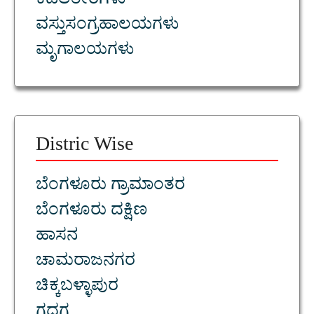
ಕಡಲತೀರಗಳು
ವಸ್ತುಸಂಗ್ರಹಾಲಯಗಳು
ಮೃಗಾಲಯಗಳು
Distric Wise
ಬೆಂಗಳೂರು ಗ್ರಾಮಾಂತರ
ಬೆಂಗಳೂರು ದಕ್ಷಿಣ
ಹಾಸನ
ಚಾಮರಾಜನಗರ
ಚಿಕ್ಕಬಳ್ಳಾಪುರ
ಗದಗ