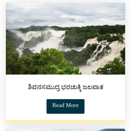
ಶಿವನಸಮುದ್ರ ಭರಚುಕ್ಕಿ ಜಲಪಾತ
Read More