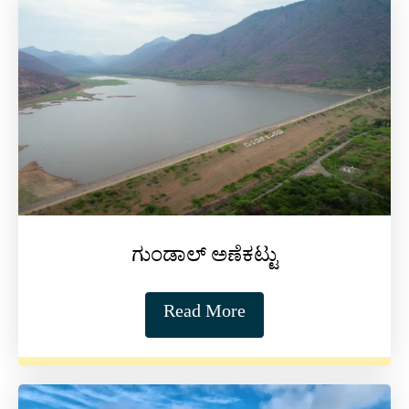
ಗುಂಡಾಲ್ ಅಣೆಕಟ್ಟು
Read More