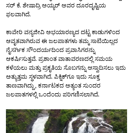
ಸರ್ ಕೆ. ಶೇಷಾದ್ರಿ ಅಯ್ಯರ್ ಅವರ ದೂರದೃಷ್ಟಿಯ
ಫಲವಾಗಿದೆ.
ಕಾವೇರಿ ವನ್ಯಜೀವಿ ಅಭಯಾರಣ್ಯದ ದಟ್ಟ ಕಾಡುಗಳಿಂದ
ಆವೃತವಾಗಿರುವ ಈ ಜಲಪಾತಗಳು ತಮ್ಮ ಸಾಟಿಯಿಲ್ಲದ
ನೈಸರ್ಗಿಕ ಸೌಂದರ್ಯದಿಂದ ಪ್ರವಾಸಿಗರನ್ನು
ಆಕರ್ಷಿಸುತ್ತವೆ. ಪ್ರಶಾಂತ ವಾತಾವರಣದಲ್ಲಿ ಸಮಯ
ಕಳೆಯಲು ಮತ್ತು ಪ್ರಕೃತಿಯ ಸೊಬಗನ್ನು ಆಸ್ವಾದಿಸಲು ಇದು
ಅತ್ಯುತ್ತಮ ಸ್ಥಳವಾಗಿದೆ. ಪಿಕ್ನಿಕ್‌ಗೂ ಇದು ಸೂಕ್ತ
ತಾಣವಾಗಿದ್ದು, ಕರ್ನಾಟಕದ ಅತ್ಯಂತ ಸುಂದರ
ಜಲಪಾತಗಳಲ್ಲಿ ಒಂದೆಂದು ಪರಿಗಣಿಸಲಾಗಿದೆ.