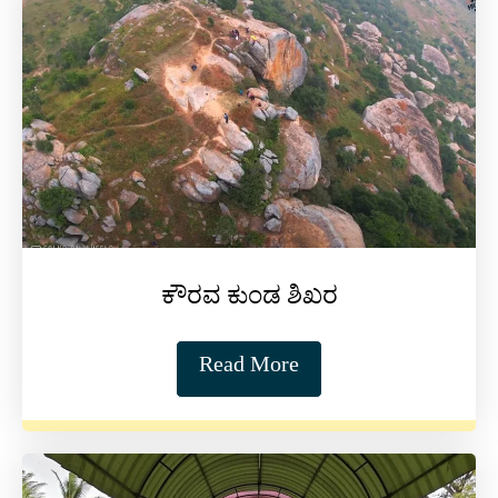
ಕೌರವ ಕುಂಡ ಶಿಖರ
Read More