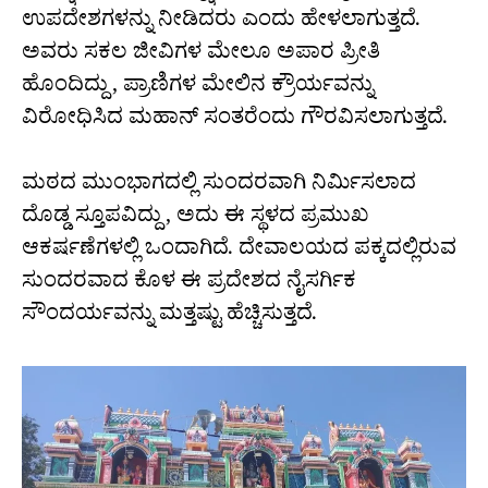
ಉಪದೇಶಗಳನ್ನು ನೀಡಿದರು ಎಂದು ಹೇಳಲಾಗುತ್ತದೆ.
ಅವರು ಸಕಲ ಜೀವಿಗಳ ಮೇಲೂ ಅಪಾರ ಪ್ರೀತಿ
ಹೊಂದಿದ್ದು, ಪ್ರಾಣಿಗಳ ಮೇಲಿನ ಕ್ರೌರ್ಯವನ್ನು
ವಿರೋಧಿಸಿದ ಮಹಾನ್ ಸಂತರೆಂದು ಗೌರವಿಸಲಾಗುತ್ತದೆ.
ಮಠದ ಮುಂಭಾಗದಲ್ಲಿ ಸುಂದರವಾಗಿ ನಿರ್ಮಿಸಲಾದ
ದೊಡ್ಡ ಸ್ತೂಪವಿದ್ದು, ಅದು ಈ ಸ್ಥಳದ ಪ್ರಮುಖ
ಆಕರ್ಷಣೆಗಳಲ್ಲಿ ಒಂದಾಗಿದೆ. ದೇವಾಲಯದ ಪಕ್ಕದಲ್ಲಿರುವ
ಸುಂದರವಾದ ಕೊಳ ಈ ಪ್ರದೇಶದ ನೈಸರ್ಗಿಕ
ಸೌಂದರ್ಯವನ್ನು ಮತ್ತಷ್ಟು ಹೆಚ್ಚಿಸುತ್ತದೆ.