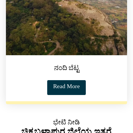
ನಂದಿ ಬೆಟ್ಟ
Read More
ಭೇಟಿ ನೀಡಿ