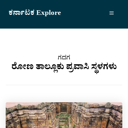
Skip
to
ಕರ್ನಾಟಕ Explore
Menu
content
ಗದಗ
ರೋಣ ತಾಲ್ಲೂಕು ಪ್ರವಾಸಿ ಸ್ಥಳಗಳು