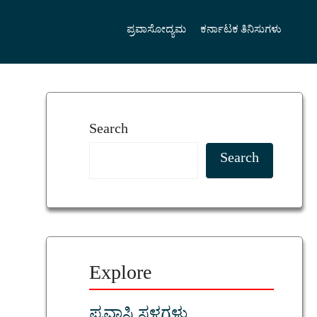
ಪ್ರವಾಸೋದ್ಯಮ
ಕರ್ನಾಟಕ ತಿನಿಸುಗಳು
Search
Search
Explore
ಪ್ರವಾಸಿ ಸ್ಥಳಗಳು