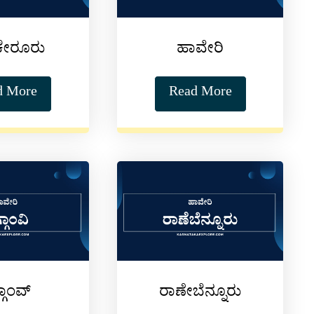
ಕೇರೂರು
ಹಾವೇರಿ
d More
Read More
್ಗಾಂವ್
ರಾಣೇಬೆನ್ನೂರು