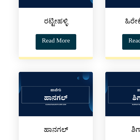
ರಟ್ಟೀಹಳ್ಳಿ
ಹಿರೇ
Read More
Rea
ಹಾನಗಲ್
ಶಿಗ