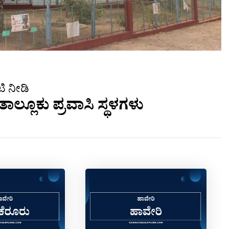
ಿ ನೀಡಿ
ತಾಲ್ಲೂಕು ಪ್ರವಾಸಿ ಸ್ಥಳಗಳು