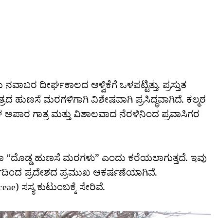
ಾಬರ ದೀರ್ಘಕಾಲದ ಆಳ್ವಿಕೆಗೆ ಒಳಪಟ್ಟಿತ್ತು. ಪ್ರಸ್ತುತ
ರದ ಹುಣಸೆ ಮರಗಳಿಗಾಗಿ ವಿಶೇಷವಾಗಿ ಪ್ರಸಿದ್ಧವಾಗಿದೆ. ಕಲ್ಮಠ
 ಅಪಾರ ಗಾತ್ರ ಮತ್ತು ವಿಶಾಲವಾದ ನೆರಳಿನಿಂದ ಪ್ರವಾಸಿಗರ
 “ದೊಡ್ಡ ಹುಣಸೆ ಮರಗಳು” ಎಂದು ಕರೆಯಲಾಗುತ್ತದೆ. ಇವು
ದರ್ಯದಿಂದ ಪ್ರದೇಶದ ಪ್ರಮುಖ ಆಕರ್ಷಣೆಯಾಗಿವೆ.
e) ಸಸ್ಯ ಕುಟುಂಬಕ್ಕೆ ಸೇರಿವೆ.