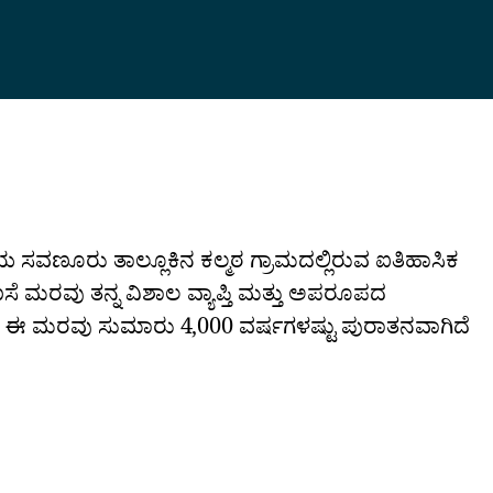
ಯ ಸವಣೂರು ತಾಲ್ಲೂಕಿನ ಕಲ್ಮಠ ಗ್ರಾಮದಲ್ಲಿರುವ ಐತಿಹಾಸಿಕ
 ಮರವು ತನ್ನ ವಿಶಾಲ ವ್ಯಾಪ್ತಿ ಮತ್ತು ಅಪರೂಪದ
್ರಕಾರ, ಈ ಮರವು ಸುಮಾರು 4,000 ವರ್ಷಗಳಷ್ಟು ಪುರಾತನವಾಗಿದೆ