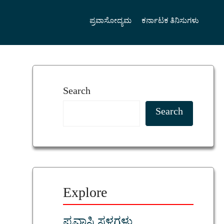
ಪ್ರವಾಸೋದ್ಯಮ
ಕರ್ನಾಟಕ ತಿನಿಸುಗಳು
Search
Search
Explore
ಪ್ರವಾಸಿ ಸ್ಥಳಗಳು