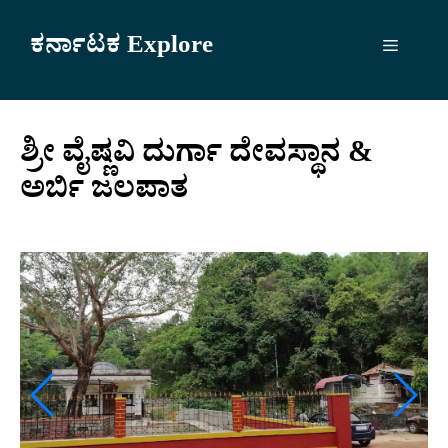
Skip
to
ಕರ್ನಾಟಕ Explore
Menu
content
ಶ್ರೀ ವೈಷ್ಣವಿ ದುರ್ಗಾ ದೇವಸ್ಥಾನ &
ಅರ್ಬಿ ಜಲಪಾತ