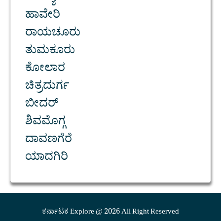
ಹಾವೇರಿ
ರಾಯಚೂರು
ತುಮಕೂರು
ಕೋಲಾರ
ಚಿತ್ರದುರ್ಗ
ಬೀದರ್
ಶಿವಮೊಗ್ಗ
ದಾವಣಗೆರೆ
ಯಾದಗಿರಿ
ಕರ್ನಾಟಕ Explore @ 2026 All Right Reserved