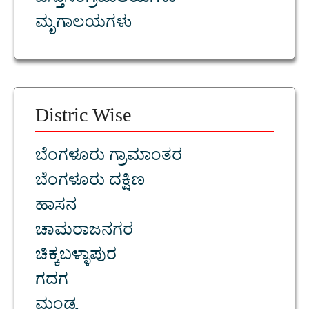
ವಸ್ತುಸಂಗ್ರಹಾಲಯಗಳು
ಮೃಗಾಲಯಗಳು
Distric Wise
ಬೆಂಗಳೂರು ಗ್ರಾಮಾಂತರ
ಬೆಂಗಳೂರು ದಕ್ಷಿಣ
ಹಾಸನ
ಚಾಮರಾಜನಗರ
ಚಿಕ್ಕಬಳ್ಳಾಪುರ
ಗದಗ
ಮಂಡ್ಯ