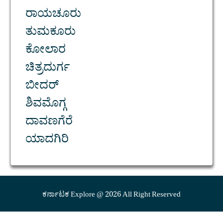
ರಾಯಚೂರು
ತುಮಕೂರು
ಕೋಲಾರ
ಚಿತ್ರದುರ್ಗ
ಬೀದರ್
ಶಿವಮೊಗ್ಗ
ದಾವಣಗೆರೆ
ಯಾದಗಿರಿ
ಕರ್ನಾಟಕ Explore @ 2026 All Right Reserved