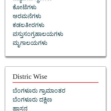
ಕೋಟೆಗಳು
ಅರಮನೆಗಳು
ಕಡಲತೀರಗಳು
ವಸ್ತುಸಂಗ್ರಹಾಲಯಗಳು
ಮೃಗಾಲಯಗಳು
Distric Wise
ಬೆಂಗಳೂರು ಗ್ರಾಮಾಂತರ
ಬೆಂಗಳೂರು ದಕ್ಷಿಣ
ಹಾಸನ