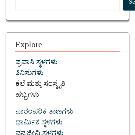
Se
Explore
ಪ್ರವಾಸಿ ಸ್ಥಳಗಳು
ತಿನಿಸುಗಳು
ಕಲೆ ಮತ್ತು ಸಂಸ್ಕೃತಿ
ಹಬ್ಬಗಳು
ಪಾರಂಪರಿಕ ತಾಣಗಳು
ಧಾರ್ಮಿಕ ಸ್ಥಳಗಳು
ವನ್ಯಜೀವಿ ಸ್ಥಳಗಳು