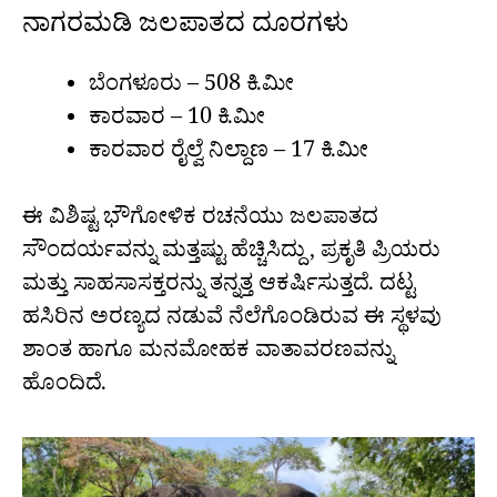
ನಾಗರಮಡಿ ಜಲಪಾತದ ದೂರಗಳು
ಬೆಂಗಳೂರು – 508 ಕಿ.ಮೀ
ಕಾರವಾರ – 10 ಕಿ.ಮೀ
ಕಾರವಾರ ರೈಲ್ವೆ ನಿಲ್ದಾಣ – 17 ಕಿ.ಮೀ
ಈ ವಿಶಿಷ್ಟ ಭೌಗೋಳಿಕ ರಚನೆಯು ಜಲಪಾತದ
ಸೌಂದರ್ಯವನ್ನು ಮತ್ತಷ್ಟು ಹೆಚ್ಚಿಸಿದ್ದು, ಪ್ರಕೃತಿ ಪ್ರಿಯರು
ಮತ್ತು ಸಾಹಸಾಸಕ್ತರನ್ನು ತನ್ನತ್ತ ಆಕರ್ಷಿಸುತ್ತದೆ. ದಟ್ಟ
ಹಸಿರಿನ ಅರಣ್ಯದ ನಡುವೆ ನೆಲೆಗೊಂಡಿರುವ ಈ ಸ್ಥಳವು
ಶಾಂತ ಹಾಗೂ ಮನಮೋಹಕ ವಾತಾವರಣವನ್ನು
ಹೊಂದಿದೆ.