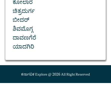
ಕೋಲಾರ
ಚಿತ್ರದುರ್ಗ
ಬೀದರ್
ಶಿವಮೊಗ್ಗ
ದಾವಣಗೆರೆ
ಯಾದಗಿರಿ
ಕರ್ನಾಟಕ Explore @ 2026 All Right Reserved