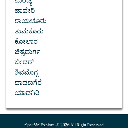
ಮಂಡ್ಯ
ಹಾವೇರಿ
ರಾಯಚೂರು
ತುಮಕೂರು
ಕೋಲಾರ
ಚಿತ್ರದುರ್ಗ
ಬೀದರ್
ಶಿವಮೊಗ್ಗ
ದಾವಣಗೆರೆ
ಯಾದಗಿರಿ
ಕರ್ನಾಟಕ Explore @ 2026 All Right Reserved