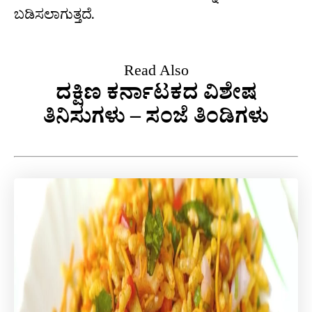
ಬಡಿಸಲಾಗುತ್ತದೆ.
Read Also
ದಕ್ಷಿಣ ಕರ್ನಾಟಕದ ವಿಶೇಷ
ತಿನಿಸುಗಳು – ಸಂಜೆ ತಿಂಡಿಗಳು