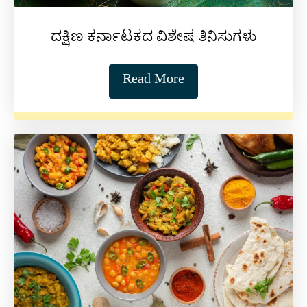
ದಕ್ಷಿಣ ಕರ್ನಾಟಕದ ವಿಶೇಷ ತಿನಿಸುಗಳು
Read More