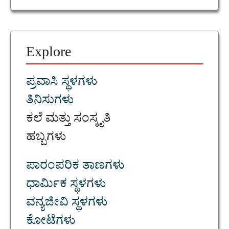
Explore
ಪ್ರವಾಸಿ ಸ್ಥಳಗಳು
ತಿನಿಸುಗಳು
ಕಲೆ ಮತ್ತು ಸಂಸ್ಕೃತಿ
ಹಬ್ಬಗಳು
ಪಾರಂಪರಿಕ ತಾಣಗಳು
ಧಾರ್ಮಿಕ ಸ್ಥಳಗಳು
ವನ್ಯಜೀವಿ ಸ್ಥಳಗಳು
ಕೋಟೆಗಳು