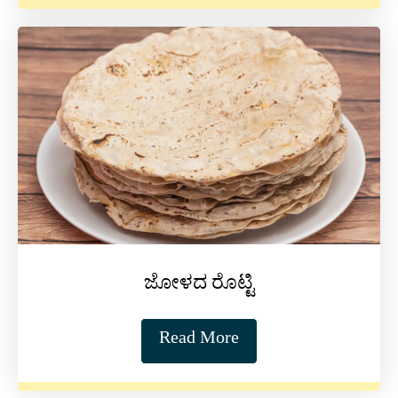
ಜೋಳದ ರೊಟ್ಟಿ
Read More