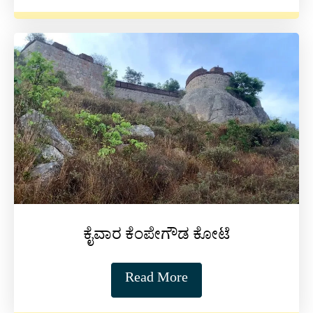
ಕೈವಾರ ಕೆಂಪೇಗೌಡ ಕೋಟೆ
Read More