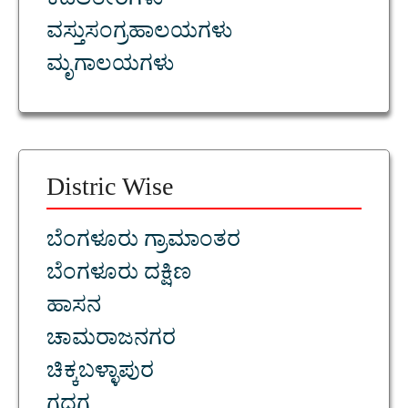
ಕಡಲತೀರಗಳು
ವಸ್ತುಸಂಗ್ರಹಾಲಯಗಳು
ಮೃಗಾಲಯಗಳು
Distric Wise
ಬೆಂಗಳೂರು ಗ್ರಾಮಾಂತರ
ಬೆಂಗಳೂರು ದಕ್ಷಿಣ
ಹಾಸನ
ಚಾಮರಾಜನಗರ
ಚಿಕ್ಕಬಳ್ಳಾಪುರ
ಗದಗ