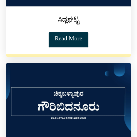
ಸಿಡ್ಲಘಟ್ಟ
Read More