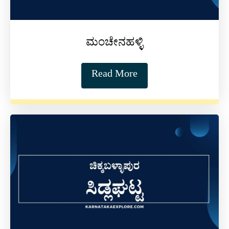
ಮಂಚೇನಹಳ್ಳಿ
Read More