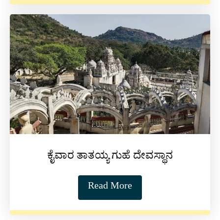
ಕೈವಾರ ತಾತಯ್ಯ ಗುಹೆ ದೇವಸ್ಥಾನ
Read More