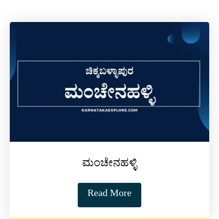
ಮಂಚೇನಹಳ್ಳಿ
Read More