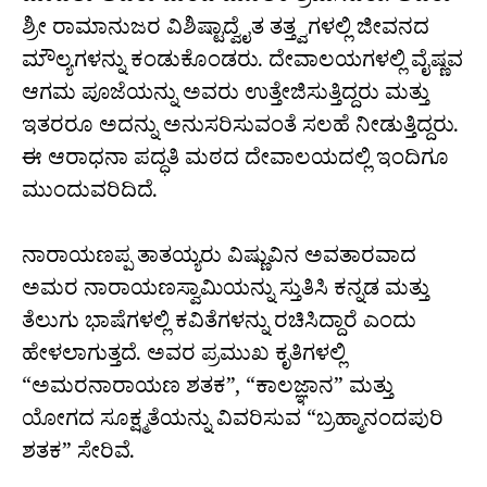
ಶ್ರೀ ರಾಮಾನುಜರ ವಿಶಿಷ್ಟಾದ್ವೈತ ತತ್ತ್ವಗಳಲ್ಲಿ ಜೀವನದ
ಮೌಲ್ಯಗಳನ್ನು ಕಂಡುಕೊಂಡರು. ದೇವಾಲಯಗಳಲ್ಲಿ ವೈಷ್ಣವ
ಆಗಮ ಪೂಜೆಯನ್ನು ಅವರು ಉತ್ತೇಜಿಸುತ್ತಿದ್ದರು ಮತ್ತು
ಇತರರೂ ಅದನ್ನು ಅನುಸರಿಸುವಂತೆ ಸಲಹೆ ನೀಡುತ್ತಿದ್ದರು.
ಈ ಆರಾಧನಾ ಪದ್ಧತಿ ಮಠದ ದೇವಾಲಯದಲ್ಲಿ ಇಂದಿಗೂ
ಮುಂದುವರಿದಿದೆ.
ನಾರಾಯಣಪ್ಪ ತಾತಯ್ಯರು ವಿಷ್ಣುವಿನ ಅವತಾರವಾದ
ಅಮರ ನಾರಾಯಣಸ್ವಾಮಿಯನ್ನು ಸ್ತುತಿಸಿ ಕನ್ನಡ ಮತ್ತು
ತೆಲುಗು ಭಾಷೆಗಳಲ್ಲಿ ಕವಿತೆಗಳನ್ನು ರಚಿಸಿದ್ದಾರೆ ಎಂದು
ಹೇಳಲಾಗುತ್ತದೆ. ಅವರ ಪ್ರಮುಖ ಕೃತಿಗಳಲ್ಲಿ
“ಅಮರನಾರಾಯಣ ಶತಕ”, “ಕಾಲಜ್ಞಾನ” ಮತ್ತು
ಯೋಗದ ಸೂಕ್ಷ್ಮತೆಯನ್ನು ವಿವರಿಸುವ “ಬ್ರಹ್ಮಾನಂದಪುರಿ
ಶತಕ” ಸೇರಿವೆ.