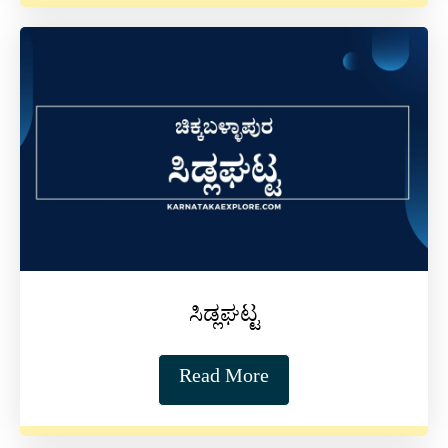
ಸಿಡ್ಲಘಟ್ಟ
Read More