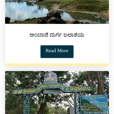
ಅಂಬಾಜಿ ದುರ್ಗ ಜಲಾಶಯ
Read More