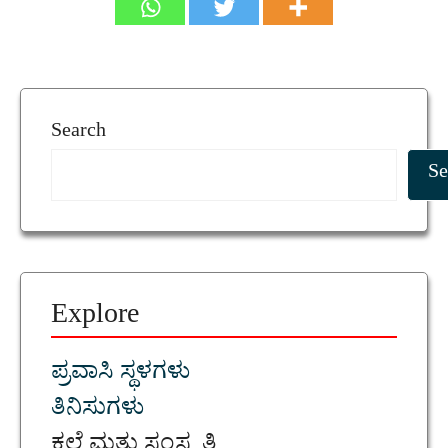
Search
Se
Explore
ಪ್ರವಾಸಿ ಸ್ಥಳಗಳು
ತಿನಿಸುಗಳು
ಕಲೆ ಮತ್ತು ಸಂಸ್ಕೃತಿ