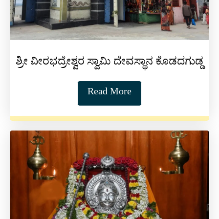
ಶ್ರೀ ವೀರಭದ್ರೇಶ್ವರ ಸ್ವಾಮಿ ದೇವಸ್ಥಾನ ಕೊಡದಗುಡ್ಡ
Read More