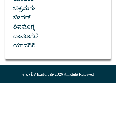
ಕೋಲಾರ
ಚಿತ್ರದುರ್ಗ
ಬೀದರ್
ಶಿವಮೊಗ್ಗ
ದಾವಣಗೆರೆ
ಯಾದಗಿರಿ
ಕರ್ನಾಟಕ Explore @ 2026 All Right Reserved