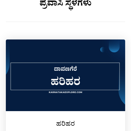
ಪ್ರವಾಸಿ ಸ್ಥಳಗಳು
ಹರಿಹರ