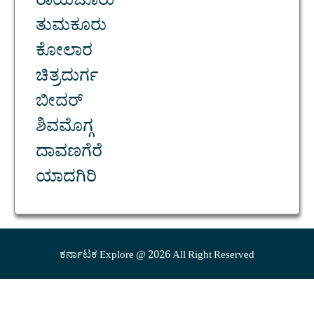
ರಾಯಚೂರು
ತುಮಕೂರು
ಕೋಲಾರ
ಚಿತ್ರದುರ್ಗ
ಬೀದರ್
ಶಿವಮೊಗ್ಗ
ದಾವಣಗೆರೆ
ಯಾದಗಿರಿ
ಕರ್ನಾಟಕ Explore @ 2026 All Right Reserved