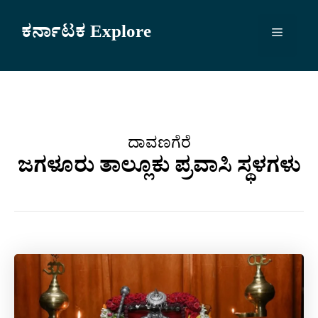
Skip
to
ಕರ್ನಾಟಕ Explore
Menu
content
ದಾವಣಗೆರೆ
ಜಗಳೂರು ತಾಲ್ಲೂಕು ಪ್ರವಾಸಿ ಸ್ಥಳಗಳು