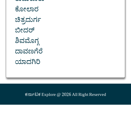
ತುಮಕೂರು
ಕೋಲಾರ
ಚಿತ್ರದುರ್ಗ
ಬೀದರ್
ಶಿವಮೊಗ್ಗ
ದಾವಣಗೆರೆ
ಯಾದಗಿರಿ
ಕರ್ನಾಟಕ Explore @ 2026 All Right Reserved