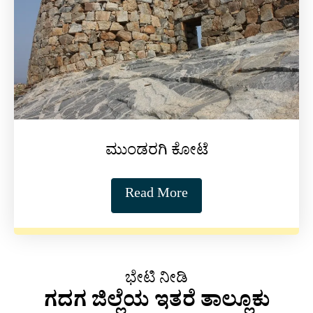
ಮುಂಡರಗಿ ಕೋಟೆ
Read More
ಭೇಟಿ ನೀಡಿ
ಗದಗ ಜಿಲ್ಲೆಯ ಇತರೆ ತಾಲ್ಲೂಕು