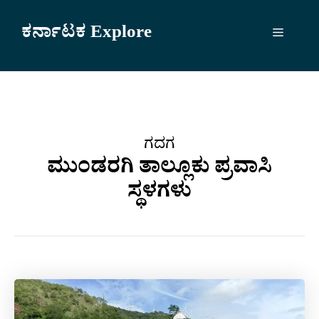
Skip
to
ಕರ್ನಾಟಕ Explore
Menu
content
ಗದಗ
ಮುಂಡರಗಿ ತಾಲ್ಲೂಕು ಪ್ರವಾಸಿ
ಸ್ಥಳಗಳು