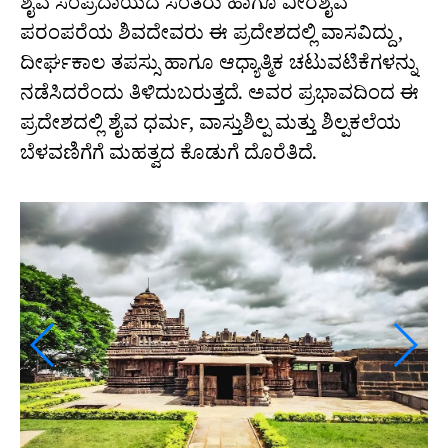
ಶೈವ ಸಂಪ್ರದಾಯದ ಸಂತರು ಹಾಗೂ ವೀರಶೈವ
ಪರಂಪರೆಯ ಶಿವದೇವರು ಈ ಪ್ರದೇಶದಲ್ಲಿ ವಾಸವಿದ್ದು,
ದೀರ್ಘಕಾಲ ತಪಸ್ಸು ಹಾಗೂ ಆಧ್ಯಾತ್ಮಿಕ ಚಟುವಟಿಕೆಗಳನ್ನು
ನಡೆಸಿದರೆಂದು ತಿಳಿದುಬರುತ್ತದೆ. ಅವರ ಪ್ರಭಾವದಿಂದ ಈ
ಪ್ರದೇಶದಲ್ಲಿ ಶೈವ ಧರ್ಮ, ವಾಸ್ತುಶಿಲ್ಪ ಮತ್ತು ಶಿಲ್ಪಕಲೆಯ
ಬೆಳವಣಿಗೆಗೆ ಮಹತ್ವದ ಕೊಡುಗೆ ದೊರೆತಿದೆ.