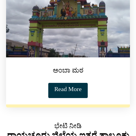
ಅಂಬಾ ಮಠ
Read More
ಭೇಟಿ ನೀಡಿ