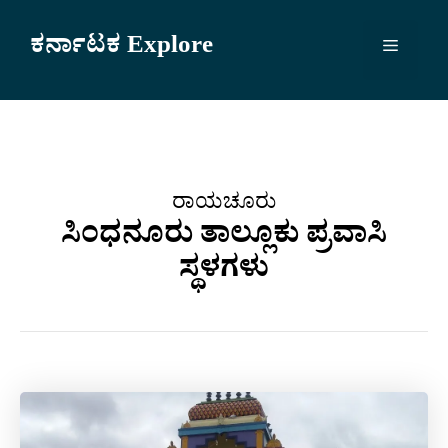
Skip
to
ಕರ್ನಾಟಕ Explore
Menu
content
ರಾಯಚೂರು
ಸಿಂಧನೂರು ತಾಲ್ಲೂಕು ಪ್ರವಾಸಿ
ಸ್ಥಳಗಳು