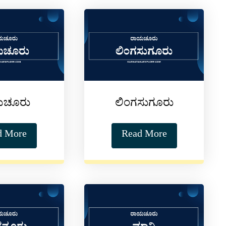
ಯಚೂರು
ಲಿಂಗಸುಗೂರು
d More
Read More