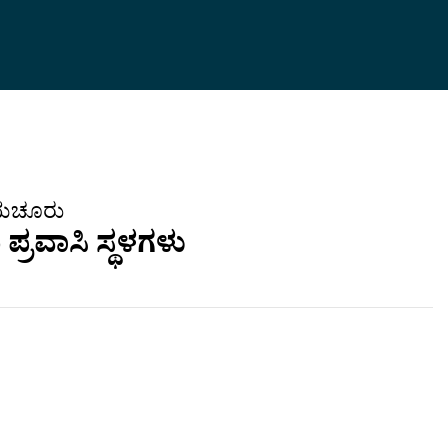
ಯಚೂರು
ು ಪ್ರವಾಸಿ ಸ್ಥಳಗಳು