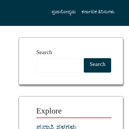
ಪ್ರವಾಸೋದ್ಯಮ
ಕರ್ನಾಟಕ ತಿನಿಸುಗಳು
Search
Search
Explore
ಪ್ರವಾಸಿ ಸ್ಥಳಗಳು