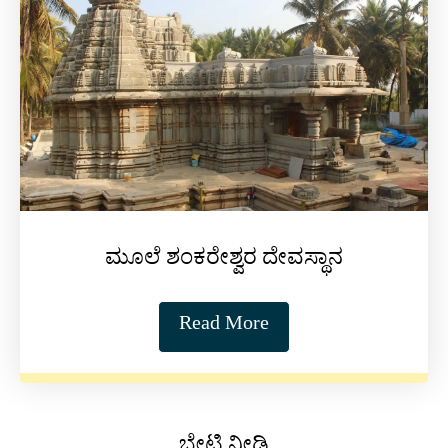
ಮೂಲೆ ಶಂಕರೇಶ್ವರ ದೇವಸ್ಥಾನ
Read More