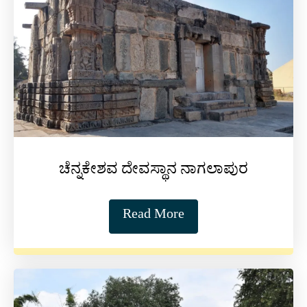
ಚೆನ್ನಕೇಶವ ದೇವಸ್ಥಾನ ನಾಗಲಾಪುರ
Read More