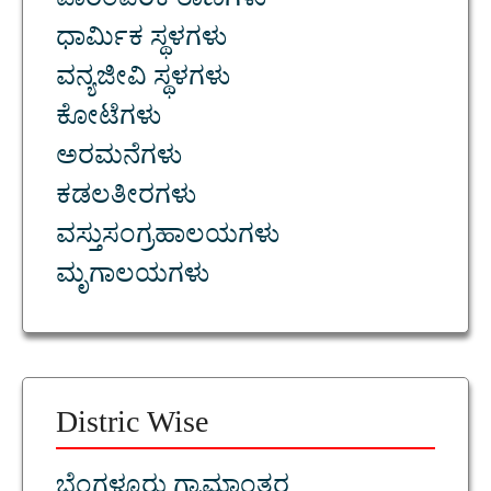
ಪಾರಂಪರಿಕ ತಾಣಗಳು
ಧಾರ್ಮಿಕ ಸ್ಥಳಗಳು
ವನ್ಯಜೀವಿ ಸ್ಥಳಗಳು
ಕೋಟೆಗಳು
ಅರಮನೆಗಳು
ಕಡಲತೀರಗಳು
ವಸ್ತುಸಂಗ್ರಹಾಲಯಗಳು
ಮೃಗಾಲಯಗಳು
Distric Wise
ಬೆಂಗಳೂರು ಗ್ರಾಮಾಂತರ