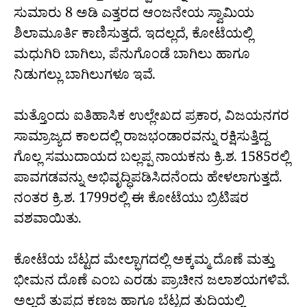
ಸುಮಾರು 8 ಅಡಿ ಎತ್ತರದ ಆಂಜನೇಯ ಸ್ವಾಮಿಯ
ಶಿಲಾಮೂರ್ತಿ ಕಾಣಿಸುತ್ತದೆ. ಇದಲ್ಲದೆ, ಕೋಟೆಯಲ್ಲಿ
ಮಧುಗಿರಿ ಬಾಗಿಲು, ಪೆನುಗೊಂಡೆ ಬಾಗಿಲು ಹಾಗೂ
ನಿಡುಗಲ್ಲು ಬಾಗಿಲುಗಳೂ ಇವೆ.
ಮತ್ತೊಂದು ಐತಿಹಾಸಿಕ ಉಲ್ಲೇಖದ ಪ್ರಕಾರ, ವಿಜಯನಗರ
ಸಾಮ್ರಾಜ್ಯದ ಕಾಲದಲ್ಲಿ ರಾಜಭಂಡಾರವನ್ನು ರಕ್ಷಿಸುತ್ತಿದ್ದ
ಗೊಲ್ಲ ಸಮುದಾಯದ ಬಲ್ಲಪ್ಪ ನಾಯಕನು ಕ್ರಿ.ಶ. 1585ರಲ್ಲಿ
ಪಾವಗಡವನ್ನು ಅಭಿವೃದ್ಧಿಪಡಿಸಿದನೆಂದು ಹೇಳಲಾಗುತ್ತದೆ.
ನಂತರ ಕ್ರಿ.ಶ. 1799ರಲ್ಲಿ ಈ ಕೋಟೆಯು ಬ್ರಿಟಿಷರ
ವಶವಾಯಿತು.
ಕೋಟೆಯ ಬೆಟ್ಟದ ಮೇಲ್ಭಾಗದಲ್ಲಿ ಅಕ್ಕಮ್ಮ ದೊಣೆ ಮತ್ತು
ಭೀಮನ ದೊಣೆ ಎಂಬ ಎರಡು ಪ್ರಾಚೀನ ಜಲಾಶಯಗಳಿವೆ.
ಅಲ್ಲದೆ ತುಪ್ಪದ ಕಣಜ ಹಾಗೂ ಬೆಟ್ಟದ ತುದಿಯಲ್ಲಿ