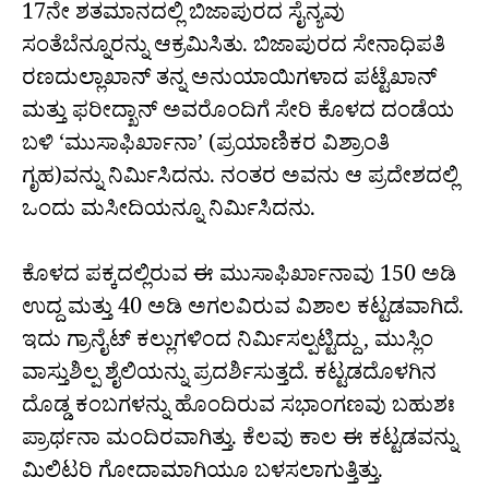
17ನೇ ಶತಮಾನದಲ್ಲಿ ಬಿಜಾಪುರದ ಸೈನ್ಯವು
ಸಂತೆಬೆನ್ನೂರನ್ನು ಆಕ್ರಮಿಸಿತು. ಬಿಜಾಪುರದ ಸೇನಾಧಿಪತಿ
ರಣದುಲ್ಲಾಖಾನ್ ತನ್ನ ಅನುಯಾಯಿಗಳಾದ ಪಟ್ಟೆಖಾನ್
ಮತ್ತು ಫರೀದ್ಖಾನ್ ಅವರೊಂದಿಗೆ ಸೇರಿ ಕೊಳದ ದಂಡೆಯ
ಬಳಿ ‘ಮುಸಾಫಿರ್ಖಾನಾ’ (ಪ್ರಯಾಣಿಕರ ವಿಶ್ರಾಂತಿ
ಗೃಹ)ವನ್ನು ನಿರ್ಮಿಸಿದನು. ನಂತರ ಅವನು ಆ ಪ್ರದೇಶದಲ್ಲಿ
ಒಂದು ಮಸೀದಿಯನ್ನೂ ನಿರ್ಮಿಸಿದನು.
ಕೊಳದ ಪಕ್ಕದಲ್ಲಿರುವ ಈ ಮುಸಾಫಿರ್ಖಾನಾವು 150 ಅಡಿ
ಉದ್ದ ಮತ್ತು 40 ಅಡಿ ಅಗಲವಿರುವ ವಿಶಾಲ ಕಟ್ಟಡವಾಗಿದೆ.
ಇದು ಗ್ರಾನೈಟ್ ಕಲ್ಲುಗಳಿಂದ ನಿರ್ಮಿಸಲ್ಪಟ್ಟಿದ್ದು, ಮುಸ್ಲಿಂ
ವಾಸ್ತುಶಿಲ್ಪ ಶೈಲಿಯನ್ನು ಪ್ರದರ್ಶಿಸುತ್ತದೆ. ಕಟ್ಟಡದೊಳಗಿನ
ದೊಡ್ಡ ಕಂಬಗಳನ್ನು ಹೊಂದಿರುವ ಸಭಾಂಗಣವು ಬಹುಶಃ
ಪ್ರಾರ್ಥನಾ ಮಂದಿರವಾಗಿತ್ತು. ಕೆಲವು ಕಾಲ ಈ ಕಟ್ಟಡವನ್ನು
ಮಿಲಿಟರಿ ಗೋದಾಮಾಗಿಯೂ ಬಳಸಲಾಗುತ್ತಿತ್ತು.