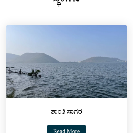
ಸ್ಥಳಗಳು
ಶಾಂತಿ ಸಾಗರ
Read More