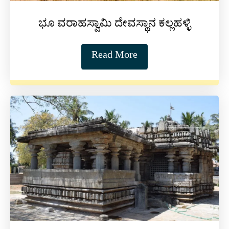
ಭೂ ವರಾಹಸ್ವಾಮಿ ದೇವಸ್ಥಾನ ಕಲ್ಲಹಳ್ಳಿ
Read More