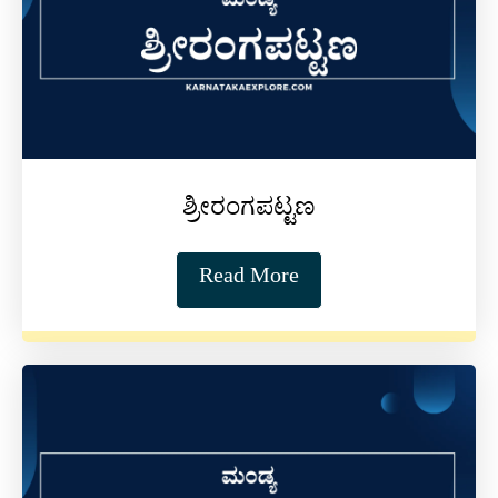
ಶ್ರೀರಂಗಪಟ್ಟಣ
Read More