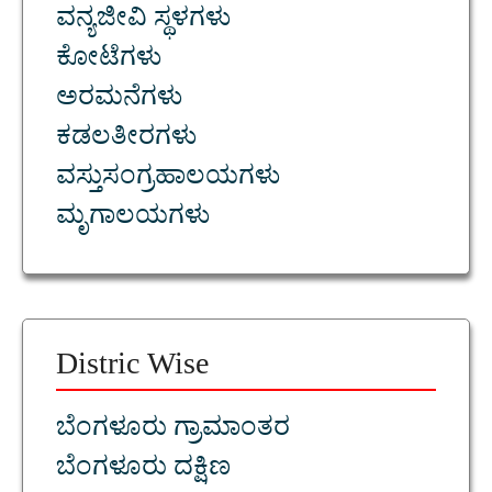
ವನ್ಯಜೀವಿ ಸ್ಥಳಗಳು
ಕೋಟೆಗಳು
ಅರಮನೆಗಳು
ಕಡಲತೀರಗಳು
ವಸ್ತುಸಂಗ್ರಹಾಲಯಗಳು
ಮೃಗಾಲಯಗಳು
Distric Wise
ಬೆಂಗಳೂರು ಗ್ರಾಮಾಂತರ
ಬೆಂಗಳೂರು ದಕ್ಷಿಣ