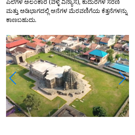
ಎಲೆಗಳ ಅಲಂಕಾರ (ವಳ್ಳಿ ವಿನ್ಯಾಸ), ಕುದುರೆಗಳ ಸರಣಿ
ಮತ್ತು ಅಡಿಭಾಗದಲ್ಲಿ ಆನೆಗಳ ಮೆರವಣಿಗೆಯ ಕೆತ್ತನೆಗಳನ್ನು
ಕಾಣಬಹುದು.